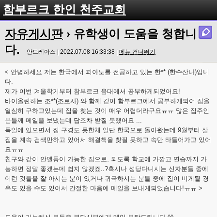
함부르크 한인 천주교회
자유게시판
› 유학생이 도움을 청합니
다.
안드레아스 | 2022.07.08 16:33:38 |
메뉴 건너뛰기
< 안녕하세요 저는 한국에서 피아노를 전공하고 있는 한** (한수산나)입니
다.
제가 이번 겨울학기부터 함부르크 음대에서 공부하게되었어요!
바이올린하는 조**(조로사) 와 함께 같이 함부르크에서 공부하게되어 집을
열심히 구하고있는데 집을 찾는 것이 매우 어렵더라구요ㅠㅠ 많은 집주인
분들께 메일을 보냈는데 답조차 받질 못했어요 ...
독일에 있으면서 집 구경도 못한채 일단 한국으로 돌아왔는데 9월부터 살
집을 계속 검색만하고 있어서 해결책을 찾질 못하고 속만 타들어가고 있어
요ㅠㅠ
친구와 같이 안멜둥이 가능한 집으로, 되도록 학교에 가깝고 연습까지 가
능하면 정말 좋겠는데 쉽지 않겠죠..?혹시나 성당다니시는 신자분들 중에
이런 것들을 잘 아시는 분이 있거나 귀국하시는 분들 중에 집이 비게될 경
우도 있을 수도 있어서 간절한 마음에 메일을 보내게되었습니다!ㅠㅠ >