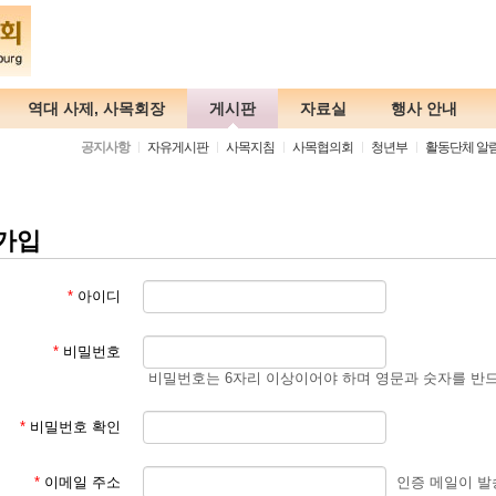
역대 사제, 사목회장
게시판
자료실
행사 안내
공지사항
자유게시판
사목지침
사목협의회
청년부
활동단체 알
가입
*
아이디
*
비밀번호
비밀번호는 6자리 이상이어야 하며 영문과 숫자를 반드
*
비밀번호 확인
*
이메일 주소
인증 메일이 발