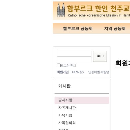
함부르크 공동체
지역 공동체
회원
로그인 유지
회원가입
ID/PW 찾기
인증메일 재발송
게시판
공지사항
자유게시판
사목지침
사목협의회