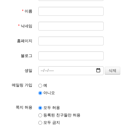
*
이름
*
닉네임
홈페이지
블로그
생일
메일링 가입
예
아니오
쪽지 허용
모두 허용
등록된 친구들만 허용
모두 금지