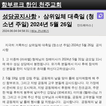
함부르크 한인 천주교회
성당공지사항
› 삼위일체 대축일 (청
소년 주일) 2024년 5월 26일
안드레아스 |
2024.06.04 04:58:31 |
메뉴 건너뛰기
지극히 거룩하신 삼위일체 대축일 (청소년 주일) 2024년 5월 26일 공지
사항
1. 고 이종하 (라파엘) 형제님의 장례미사가 2024년 5월 31일 금요일 11시
에 예수 성심 성당에서 봉헌됩니다. 유가족 분들께서 미사 후에 참석하
신 분들을 한미 식당으로 초대를 하신다고하셨습니다.
2. 5월 19일 성령 강림 주일, 공동체의 날을 맞아 룰레 성지에함께 해 주
신 함부르크, 그리고 지방 공동체 교우 분들께 감사드립니다. 각 가정에
서 준비해 오신 도시락과, 지방 공동체에서 후원해 주신 찬조금과, 주문
한 떡을 후하게 봉투에 넣어주신 강일남 (로베르트), 이미용 (헬레나)님 가
정, 그리고 수고해 주신 주임 신부님과 사목위원들, 공동체 교우분들 덕분
에 공동체의 날 룰레 행사를 잘 치렀습니다. 감사합니다. 공동체의 날 결